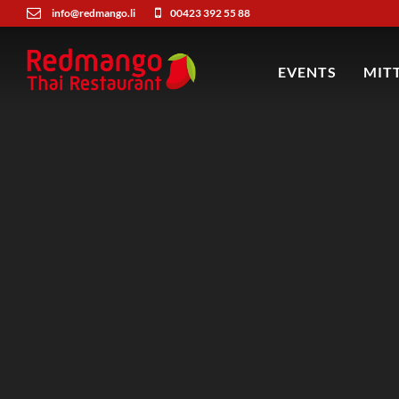
info@redmango.li
00423 392 55 88
EVENTS
MIT