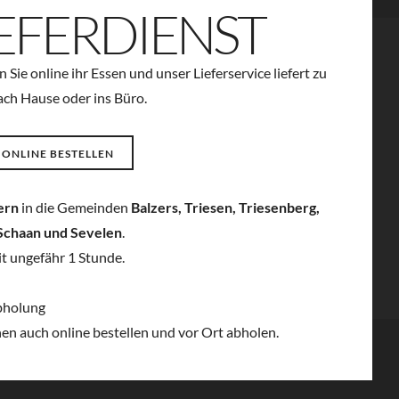
IEFERDIENST
n Sie online ihr Essen und unser Lieferservice liefert zu
GUTSCHEIN FÜR DEINE LIEBSTEN
ach Hause oder ins Büro.
Machen Sie Ihren Lieben eine Freude und
schenken Sie Ihnen einen Gutschein für ein
 ONLINE BESTELLEN
Essen bei RED MANGO.
GUTSCHEIN BESTELLEN
fern
in die Gemeinden
Balzers, Triesen, Triesenberg,
Schaan und Sevelen
.
it ungefähr 1 Stunde.
bholung
nen auch online bestellen und vor Ort abholen.