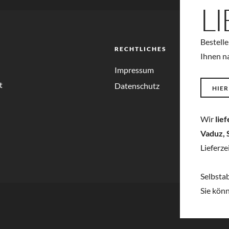
L
Bestelle
RECHTLICHES
Ihnen n
Impressum
t
Datenschutz
HIER
Wir
lie
Vaduz, 
Lieferze
Selbsta
Sie kön